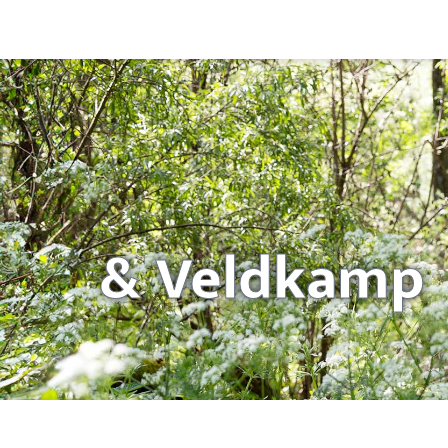
&
Veldkamp