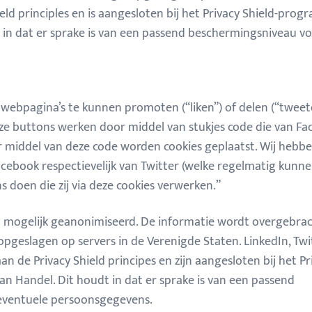
eld principles en is aangesloten bij het Privacy Shield-pro
 in dat er sprake is van een passend beschermingsniveau v
ebpagina’s te kunnen promoten (“liken”) of delen (“tweet
eze buttons werken door middel van stukjes code die van F
Door middel van deze code worden cookies geplaatst. Wij heb
acebook respectievelijk van Twitter (welke regelmatig kunne
 doen die zij via deze cookies verwerken.”
l mogelijk geanonimiseerd. De informatie wordt overgebra
opgeslagen op servers in de Verenigde Staten. LinkedIn, Twit
n de Privacy Shield principes en zijn aangesloten bij het Pr
 Handel. Dit houdt in dat er sprake is van een passend
eventuele persoonsgegevens.