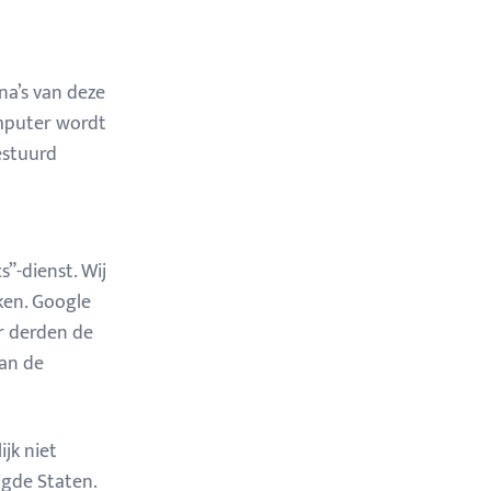
na’s van deze
omputer wordt
estuurd
”-dienst. Wij
ken. Google
er derden de
aan de
jk niet
gde Staten.