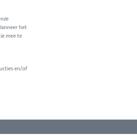
onze
 Wanneer het
tie mee te
ucties en/of