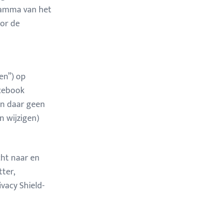
gramma van het
oor de
en”) op
acebook
ben daar geen
n wijzigen)
cht naar en
ter,
ivacy Shield-